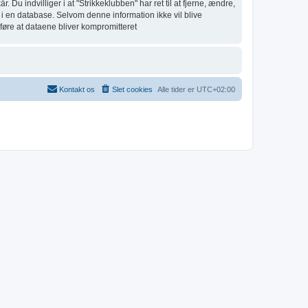
 Du indvilliger i at "Strikkeklubben" har ret til at fjerne, ændre,
ret i en database. Selvom denne information ikke vil blive
dføre at dataene bliver kompromitteret
Kontakt os
Slet cookies
Alle tider er
UTC+02:00