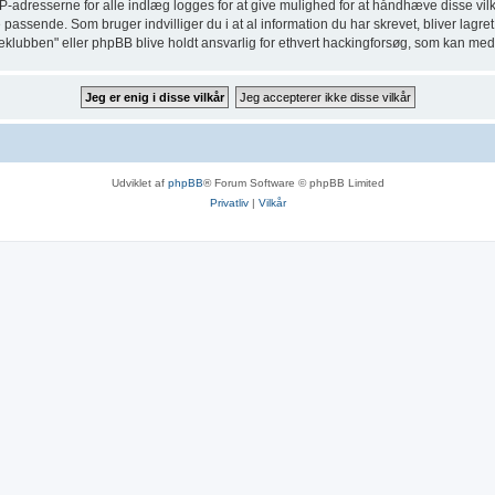
P-adresserne for alle indlæg logges for at give mulighed for at håndhæve disse vilkår.
ette passende. Som bruger indvilliger du i at al information du har skrevet, bliver lag
kkeklubben" eller phpBB blive holdt ansvarlig for ethvert hackingforsøg, som kan me
Udviklet af
phpBB
® Forum Software © phpBB Limited
Privatliv
|
Vilkår