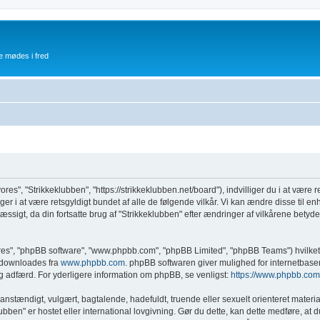
e mødes i fred
vores", "Strikkeklubben", "https://strikkeklubben.net/board"), indvilliger du i at være 
ger i at være retsgyldigt bundet af alle de følgende vilkår. Vi kan ændre disse til enhve
ssigt, da din fortsatte brug af "Strikkeklubben" efter ændringer af vilkårene betyder, 
eres", "phpBB software", "www.phpbb.com", "phpBB Limited", "phpBB Teams") hvilket 
n downloades fra
www.phpbb.com
. phpBB softwaren giver mulighed for internetbase
adelig adfærd. For yderligere information om phpBB, se venligst:
https://www.phpbb.com
anstændigt, vulgært, bagtalende, hadefuldt, truende eller sexuelt orienteret materia
klubben" er hostet eller international lovgivning. Gør du dette, kan dette medføre, a