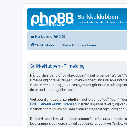
Strikkeklubben
Strikkeklubben, stedet hvor strikker
Hurtige links
OSS
Strikkeklubben
Strikkeklubbens forum
Strikkeklubben - Tilmelding
Når du tilmelder dig "Strikkeklubben" (i det følgende "vi", "os", "
tilmelde dig og/eller bruge "Strikkeklubben", hvis du ikke indvilli
vil det være fornuftigt, at du selv gennemgår disse vilkår regelmæ
de er opdateret og/eller skærpet.
Vort board er baseret på phpBB (i det følgende "de", "dem", "d
GNU General Public License v2
" (i det følgende "GPL") og ka
vi tillader og/eller afviser som tilladeligt indhold og/eller till
Du indvilliger i ikke at indsende nogen form for fornærmende, u
lovgivningen, det være sig i dit eget land, landet hvor "Strikke