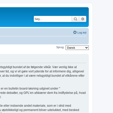
Søg
Avanceret søgnin
Log ind
Sprog:
retsgyldigt bundet af de følgende vilkår. Vær venlig ikke at
r tid, og vi vil gøre vort yderste for at informere dig, alligevel
at du indvilliger i at være retsgyldigt bundet af vilkårene efter
er en bulletin board-løsning udgivet under "
rede debatter, og GPL'en afskærer dem fra indflydelse på, hvad
/
.
le eller indsende andet materiale, som er i strid med
t du øjeblikkeligt og permanent bliver udelukket, med besked