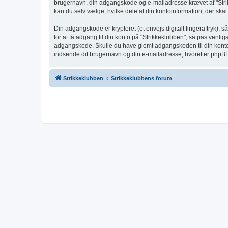
brugernavn, din adgangskode og e-mailadresse krævet af "Strikk
kan du selv vælge, hvilke dele af din kontoinformation, der skal
Din adgangskode er krypteret (et envejs digitalt fingeraftryk),
for at få adgang til din konto på "Strikkeklubben", så pas venli
adgangskode. Skulle du have glemt adgangskoden til din konto,
indsende dit brugernavn og din e-mailadresse, hvorefter phpBB-
Strikkeklubben
Strikkeklubbens forum