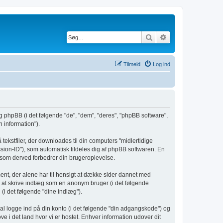
Søg
Avanceret søgnin
Tilmeld
Log ind
 og phpBB (i det følgende "de", "dem", "deres", "phpBB software",
 information").
tekstfiler, der downloades til din computers "midlertidige
ession-ID"), som automatisk tildeles dig af phpBB softwaren. En
ig, som derved forbedrer din brugeroplevelse.
ent, der alene har til hensigt at dække sider dannet med
: at skrive indlæg som en anonym bruger (i det følgende
(i det følgende "dine indlæg").
kal logge ind på din konto (i det følgende "din adgangskode") og
e i det land hvor vi er hostet. Enhver information udover dit