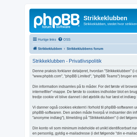
Strikkeklubben
Strikkeklubben, stedet hvor strikker
Hurtige links
OSS
Strikkeklubben
Strikkeklubbens forum
Strikkeklubben - Privatlivspolitik
Denne praksis forklarer detaljeret, hvordan "Strikkeklubben" (i d
"www.phpbb.com", "phpBB Limited", "phpBB Teams") bruger enhve
Din information indsamles på to måder. For det første vil browsi
internetfiler"-mappe. De første to cookies indholder blot en bru
tredje cookie vil blive dannet i det øjeblik du har læst et indlæ
Vi danner også cookies eksternt i forhold til phpBB-softwaren 
phpBB-softwaren. Den anden måde hvorpå vi indsamler din infor
"anonyme indlæg"), tilmelding på "Strikkeklubben" (i det følgend
Din konto vil som minimum indeholde et unikt identificerbart na
en personlig, gyldig e-mailadresse (i det følgende "din e-mailad