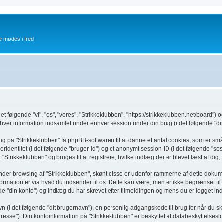
e mødes i fred
et følgende "vi", "os", "vores", "Strikkeklubben", "https://strikkeklubben.net/board")
r information indsamlet under enhver session under din brug (i det følgende "din
ng på "Strikkeklubben" få phpBB-softwaren til at danne et antal cookies, som er små 
geridentitet (i det følgende "bruger-id") og et anonymt session-ID (i det følgende "s
g i "Strikkeklubben" og bruges til at registrere, hvilke indlæg der er blevet læst af d
under browsing af "Strikkeklubben", skønt disse er udenfor rammerne af dette dokum
mation er via hvad du indsender til os. Dette kan være, men er ikke begrænset til
e "din konto") og indlæg du har skrevet efter tilmeldingen og mens du er logget ind 
vn (i det følgende "dit brugernavn"), en personlig adgangskode til brug for når du s
resse"). Din kontoinformation på "Strikkeklubben" er beskyttet af databeskyttelseslov