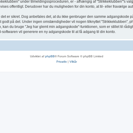
eklubben" under tilmeldingssproceduren, er - afhængig af "Strikkeklubben"'s valg -
 vises offentligt. Derudover har du muligheden for din konto, at til- eller fravælge
 så det er sikret. Dog anbefales det, at du ikke genbruger den samme adgangskode p
gst godt på det. Under ingen omstændigheder vil nogen tilknyttet "Strikkeklubben", p
 kan du bruge "Jeg har glemt min adgangskode"-funktionen, som er stillet til råd
softwaren vil generere en ny adgangskode til at få adgang til din konto.
Udviklet af
phpBB
® Forum Software © phpBB Limited
Privatliv
|
Vilkår