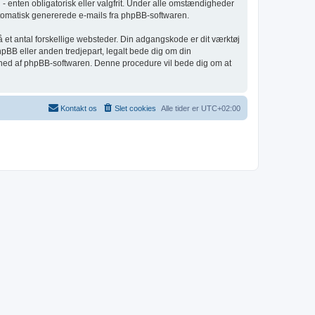
 enten obligatorisk eller valgfrit. Under alle omstændigheder
 automatisk genererede e-mails fra phpBB-softwaren.
å et antal forskellige websteder. Din adgangskode er dit værktøj
hpBB eller anden tredjepart, legalt bede dig om din
ighed af phpBB-softwaren. Denne procedure vil bede dig om at
Kontakt os
Slet cookies
Alle tider er
UTC+02:00