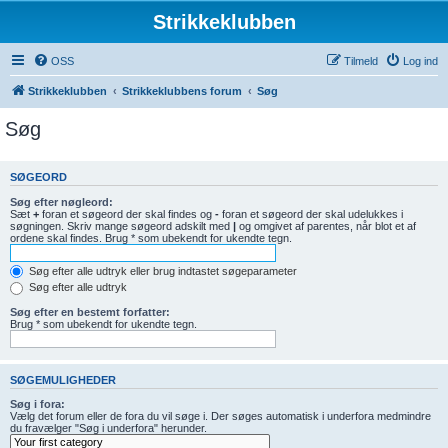
Strikkeklubben
OSS
Tilmeld
Log ind
Strikkeklubben
Strikkeklubbens forum
Søg
Søg
SØGEORD
Søg efter nøgleord:
Sæt
+
foran et søgeord der skal findes og
-
foran et søgeord der skal udelukkes i
søgningen. Skriv mange søgeord adskilt med
|
og omgivet af parentes, når blot et af
ordene skal findes. Brug * som ubekendt for ukendte tegn.
Søg efter alle udtryk eller brug indtastet søgeparameter
Søg efter alle udtryk
Søg efter en bestemt forfatter:
Brug * som ubekendt for ukendte tegn.
SØGEMULIGHEDER
Søg i fora:
Vælg det forum eller de fora du vil søge i. Der søges automatisk i underfora medmindre
du fravælger "Søg i underfora" herunder.