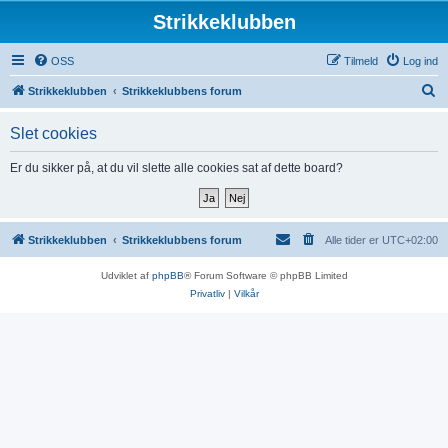
Strikkeklubben
OSS
Tilmeld
Log ind
S
Strikkeklubben
Strikkeklubbens forum
ø
Slet cookies
g
Er du sikker på, at du vil slette alle cookies sat af dette board?
Strikkeklubben
Strikkeklubbens forum
Alle tider er
UTC+02:00
Udviklet af
phpBB
® Forum Software © phpBB Limited
Privatliv
|
Vilkår