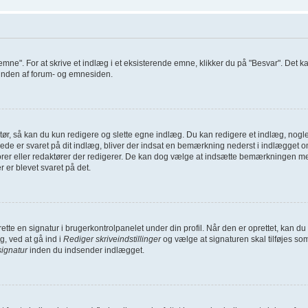
 emne". For at skrive et indlæg i et eksisterende emne, klikker du på "Besvar". Det 
i bunden af forum- og emnesiden.
ør, så kan du kun redigere og slette egne indlæg. Du kan redigere et indlæg, nogle 
lerede er svaret på dit indlæg, bliver der indsat en bemærkning nederst i indlægg
torer eller redaktører der redigerer. De kan dog vælge at indsætte bemærkningen 
r er blevet svaret på det.
oprette en signatur i brugerkontrolpanelet under din profil. Når den er oprettet, kan
g, ved at gå ind i
Rediger skriveindstillinger
og vælge at signaturen skal tilføjes so
signatur
inden du indsender indlægget.