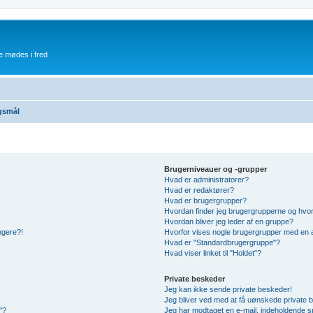
e mødes i fred
rgsmål
Brugerniveauer og -grupper
Hvad er administratorer?
Hvad er redaktører?
Hvad er brugergrupper?
Hvordan finder jeg brugergrupperne og hvor
Hvordan bliver jeg leder af en gruppe?
ængere?!
Hvorfor vises nogle brugergrupper med en 
Hvad er "Standardbrugergruppe"?
Hvad viser linket til "Holdet"?
Private beskeder
Jeg kan ikke sende private beskeder!
Jeg bliver ved med at få uønskede private 
"?
Jeg har modtaget en e-mail, indeholdende s