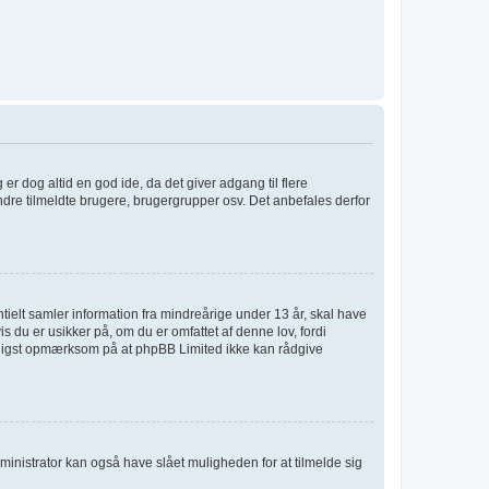
 er dog altid en god ide, da det giver adgang til flere
ndre tilmeldte brugere, brugergrupper osv. Det anbefales derfor
tielt samler information fra mindreårige under 13 år, skal have
s du er usikker på, om du er omfattet af denne lov, fordi
venligst opmærksom på at phpBB Limited ikke kan rådgive
ministrator kan også have slået muligheden for at tilmelde sig