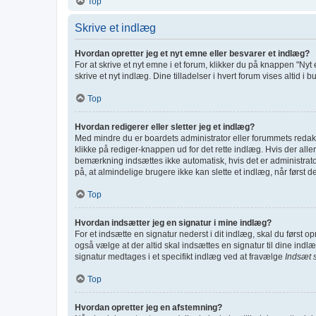
Top
Skrive et indlæg
Hvordan opretter jeg et nyt emne eller besvarer et indlæg?
For at skrive et nyt emne i et forum, klikker du på knappen "Nyt
skrive et nyt indlæg. Dine tilladelser i hvert forum vises altid 
Top
Hvordan redigerer eller sletter jeg et indlæg?
Med mindre du er boardets administrator eller forummets redakt
klikke på rediger-knappen ud for det rette indlæg. Hvis der al
bemærkning indsættes ikke automatisk, hvis det er administra
på, at almindelige brugere ikke kan slette et indlæg, når først de
Top
Hvordan indsætter jeg en signatur i mine indlæg?
For et indsætte en signatur nederst i dit indlæg, skal du først 
også vælge at der altid skal indsættes en signatur til dine indlæ
signatur medtages i et specifikt indlæg ved at fravælge
Indsæt 
Top
Hvordan opretter jeg en afstemning?