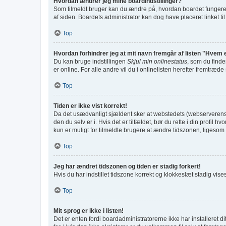
Hvordan ændrer jeg mine boardindstillinger?
Som tilmeldt bruger kan du ændre på, hvordan boardet fungerer fo
af siden. Boardets administrator kan dog have placeret linket til
Top
Hvordan forhindrer jeg at mit navn fremgår af listen "Hvem 
Du kan bruge indstillingen
Skjul min onlinestatus
, som du finde
er online. For alle andre vil du i onlinelisten herefter fremtræde
Top
Tiden er ikke vist korrekt!
Da det usædvanligt sjældent sker at webstedets (webserverens) ti
den du selv er i. Hvis det er tilfældet, bør du rette i din prof
kun er muligt for tilmeldte brugere at ændre tidszonen, ligesom d
Top
Jeg har ændret tidszonen og tiden er stadig forkert!
Hvis du har indstillet tidszone korrekt og klokkeslæt stadig vises f
Top
Mit sprog er ikke i listen!
Det er enten fordi boardadministratorerne ikke har installeret d