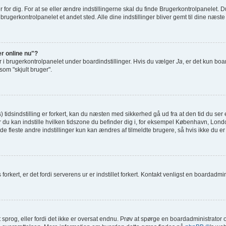
r dig. For at se eller ændre indstillingerne skal du finde Brugerkontrolpanelet. Du
 brugerkontrolpanelet et andet sted. Alle dine indstillinger bliver gemt til dine næst
er online nu"?
r i brugerkontrolpanelet under boardindstillinger. Hvis du vælger
Ja
, er det kun boa
 som "skjult bruger".
dsindstilling er forkert, kan du næsten med sikkerhed gå ud fra at den tid du ser er
il hvor du kan indstille hvilken tidszone du befinder dig i, for eksempel København, 
e fleste andre indstillinger kun kan ændres af tilmeldte brugere, så hvis ikke du er t
orkert, er det fordi serverens ur er indstillet forkert. Kontakt venligst en boardadminis
it sprog, eller fordi det ikke er oversat endnu. Prøv at spørge en boardadministrato