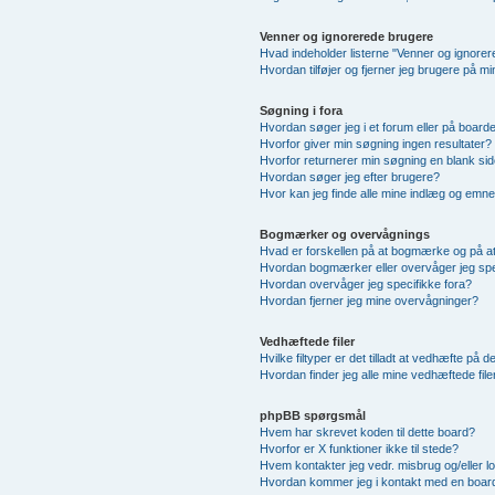
Venner og ignorerede brugere
Hvad indeholder listerne "Venner og ignore
Hvordan tilføjer og fjerner jeg brugere på m
Søgning i fora
Hvordan søger jeg i et forum eller på board
Hvorfor giver min søgning ingen resultater?
Hvorfor returnerer min søgning en blank sid
Hvordan søger jeg efter brugere?
Hvor kan jeg finde alle mine indlæg og emn
Bogmærker og overvågnings
Hvad er forskellen på at bogmærke og på a
Hvordan bogmærker eller overvåger jeg sp
Hvordan overvåger jeg specifikke fora?
Hvordan fjerner jeg mine overvågninger?
Vedhæftede filer
Hvilke filtyper er det tilladt at vedhæfte på 
Hvordan finder jeg alle mine vedhæftede file
phpBB spørgsmål
Hvem har skrevet koden til dette board?
Hvorfor er X funktioner ikke til stede?
Hvem kontakter jeg vedr. misbrug og/eller lo
Hvordan kommer jeg i kontakt med en board