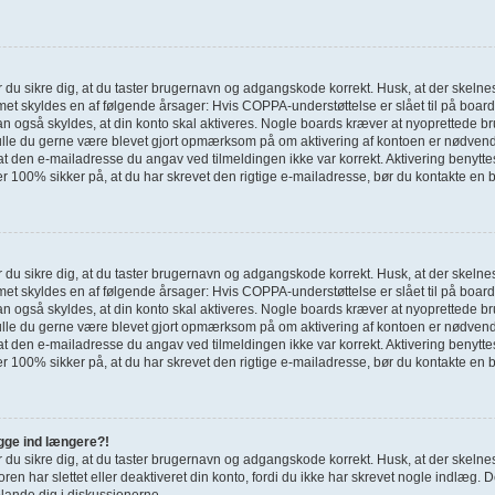
bør du sikre dig, at du taster brugernavn og adgangskode korrekt. Husk, at der skel
t skyldes en af følgende årsager: Hvis COPPA-understøttelse er slået til på boardet,
kan også skyldes, at din konto skal aktiveres. Nogle boards kræver at nyoprettede br
kulle du gerne være blevet gjort opmærksom på om aktivering af kontoen er nødvendi
at den e-mailadresse du angav ved tilmeldingen ikke var korrekt. Aktivering benytt
r 100% sikker på, at du har skrevet den rigtige e-mailadresse, bør du kontakte en 
bør du sikre dig, at du taster brugernavn og adgangskode korrekt. Husk, at der skel
t skyldes en af følgende årsager: Hvis COPPA-understøttelse er slået til på boardet,
kan også skyldes, at din konto skal aktiveres. Nogle boards kræver at nyoprettede br
kulle du gerne være blevet gjort opmærksom på om aktivering af kontoen er nødvendi
at den e-mailadresse du angav ved tilmeldingen ikke var korrekt. Aktivering benytt
r 100% sikker på, at du har skrevet den rigtige e-mailadresse, bør du kontakte en 
ogge ind længere?!
bør du sikre dig, at du taster brugernavn og adgangskode korrekt. Husk, at der skel
ren har slettet eller deaktiveret din konto, fordi du ikke har skrevet nogle indlæ
blande dig i diskussionerne.