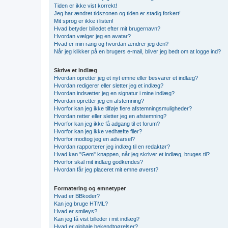
Tiden er ikke vist korrekt!
Jeg har ændret tidszonen og tiden er stadig forkert!
Mit sprog er ikke i listen!
Hvad betyder billedet efter mit brugernavn?
Hvordan vælger jeg en avatar?
Hvad er min rang og hvordan ændrer jeg den?
Når jeg klikker på en brugers e-mail, bliver jeg bedt om at logge ind?
Skrive et indlæg
Hvordan opretter jeg et nyt emne eller besvarer et indlæg?
Hvordan redigerer eller sletter jeg et indlæg?
Hvordan indsætter jeg en signatur i mine indlæg?
Hvordan opretter jeg en afstemning?
Hvorfor kan jeg ikke tilføje flere afstemningsmuligheder?
Hvordan retter eller sletter jeg en afstemning?
Hvorfor kan jeg ikke få adgang til et forum?
Hvorfor kan jeg ikke vedhæfte filer?
Hvorfor modtog jeg en advarsel?
Hvordan rapporterer jeg indlæg til en redaktør?
Hvad kan "Gem" knappen, når jeg skriver et indlæg, bruges til?
Hvorfor skal mit indlæg godkendes?
Hvordan får jeg placeret mit emne øverst?
Formatering og emnetyper
Hvad er BBkoder?
Kan jeg bruge HTML?
Hvad er smileys?
Kan jeg få vist billeder i mit indlæg?
Hvad er globale bekendtgørelser?